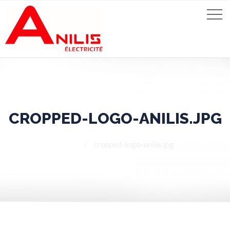
CROPPED-LOGO-ANILIS.JPG
Home
cropped-logo-anilis.jpg