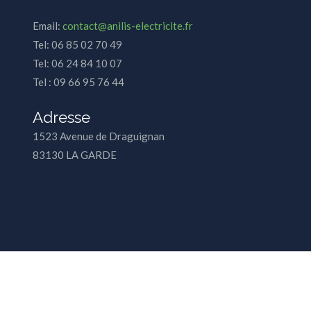
Email:
contact@anilis-electricite.fr
Tel: 06 85 02 70 49
Tel: 06 24 84 10 07
Tel : 09 66 95 76 44
Adresse
1523 Avenue de Draguignan
83130 LA GARDE
© Anilis Electricité 2026.
Allegiant
theme by CPOThemes.