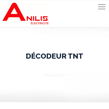
DÉCODEUR TNT
Home
Réseaux de télévision (TNT, câble, etc)
décodeur tnt